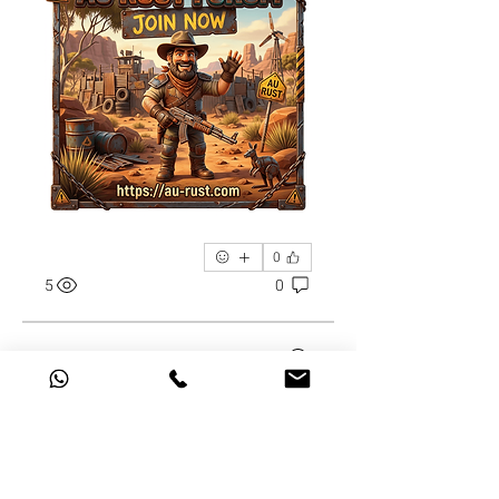
0
5
0
פוסט מומלץ
הצטרף
lonka
lonka
21 ביוני 2026
·
פרסמ/ה פוסט
בקבוצה
Information and
Updates