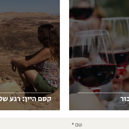
ור
קסם היין: רגע של
שם