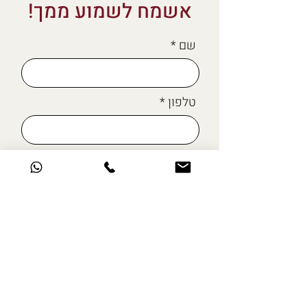
אשמח לשמוע ממך!
שם
טלפון
מייל
כתבו לי כאן