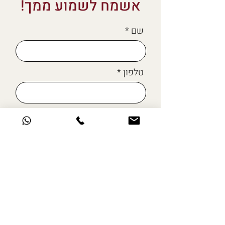
אשמח לשמוע ממך!
שם
טלפון
מייל
כתבו לי כאן