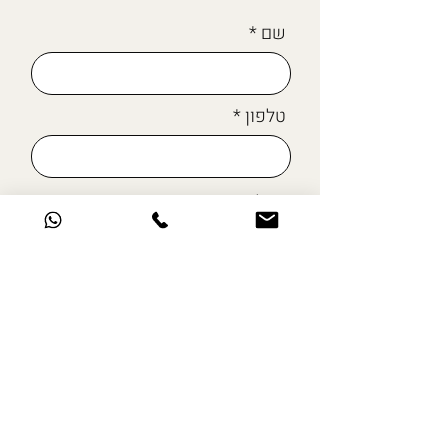
שם
טלפון
מייל
כתבו לי כאן