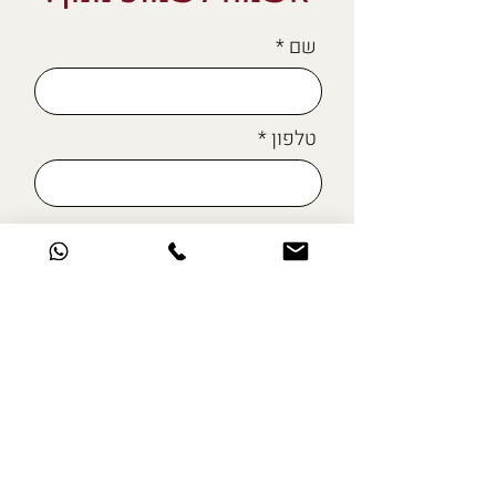
שם
טלפון
מייל
כתבו לי כאן