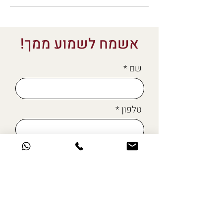
אשמח לשמוע ממך!
שם
טלפון
מייל
כתבו לי כאן