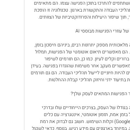
לשפר את הדיוק בתיעוד ולאפשר למשתתפים להתרכז בתוכן הפגישה עצמו. הם מתאימים 
לעסקים בכל גודל ומסייעים לייעול תהליכי העבודה והתקשורת בארגון. טכנולוגיה זו הופכת 
תוך שיפור היעילות והפרודוקטיביות של הצוותים.
השימוש בעוזרי פגישות מבוססי בינה מלאכותית מספק יתרונות רבים, ביניהם חיסכון בזמן, 
שיפור הדיוק בתיעוד והקטנת טעויות. הם מאפשרים תיאום אוטומטי של הפגישות, תמלול 
שיחות באופן מיידי, והפקת סיכומים ברורים וקלים לעיון. כמו כן, הם תורמים לשיפור 
התקשורת והקשר בין המשתתפים, ומאפשרים מעקב אחר משימות שהוגדרו בפגישה. בעידן 
של עבודה מרחוק, הכלים הללו הופכים להיות חיוניים לייעול תהליכי העבודה. הם גם תורמים 
 בתיעוד ידני וחיזוק תהליכי קבלת ההחלטות.
בחירת עוזר הפגישות המתאים תלויה בגודלו של העסק, בצרכים הייחודיים שלו ובדרכי 
העבודה. יש לבדוק תכונות כמו תמלול בזמן אמת, תזמון אוטומטי, אינטגרציה עם כלים 
קיימים (כגון Outlook או Google Calendar) וקלות השימוש. חשוב גם לבדוק את רמת 
הפרטיות והביטחון שהמערכת מציעה, במיוחד בארגונים עם מידע רגיש. בנוסף, כדאי לשקול 