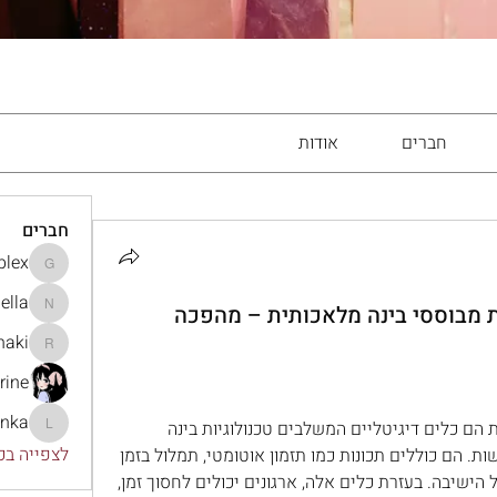
חברים
אודות
חברים
lex
gamblex
ella
ת מבוססי בינה מלאכותית – מהפכה
Nella
haki
eliizhaki
rine
onka
עוזרי פגישות מבוססי בינה מלאכותית הם כלים דיגיטליים המשלבים טכנולוגיות בינה 
lonka
לצפייה בכל
מלאכותית כדי לייעל את ניהול הפגישות. הם כוללים תכונות כמו תזמון אוטומטי, תמלול בזמן 
אמת, והפקת סיכומים אוטומטיים של הישיבה. בעזרת כלים אלה, ארגונים יכולים לחסוך זמן, 