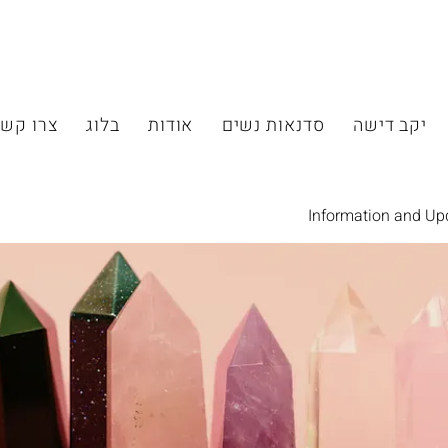
יקב דישה
סדנאות נשים
אודות
בלוג
צרו קש
Information and Up