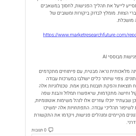
עלויות ותמיכה טכנית. בחירה נכונה תסייע לייעל את תהליך הפגישות, לחסוך במשאבים 
ולשפר את התקשורת והשיתוף בין חברי הצוות. מומלץ לבדוק ביקורות ומשובים של 
מושכלת.
https://www.marketresearchfuture.com/repo
העתיד של עוזרי הפגישות מבוססי בינה מלאכותית נראה מבטיח, עם פיתוחים מתקדמים 
שמבוססים על למידת מכונה וניתוח נתונים. צפוי שיותר כלים ישולבו במערכות עבודה 
אוטומטיות, ויאפשרו תכנון חכם, ניתוח תוצאות והפקת תובנות בזמן אמת. טכנולוגיות אלה 
יאפשרו גם אינטגרציה עם מערכות קול וחישה מתקדמות, שיאפשרו תמלול והבנת שפה 
טבעית ברמה גבוהה יותר. כמו כן, ייתכן שבעתיד יוכלו עוזרים אלו לנהל משימות אוטונומיות, 
לנתח דינמיקת ישיבות ולהציע הצעות לשיפור תהליכי עבודה. התפתחויות אלה ימשיכו 
לחולל שינוי משמעותי באופן שבו ארגונים מקיימים ומנהלים פגישות, ויקדמו את התקשורת 
רני.
0 תגובות