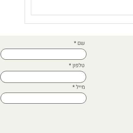
שם
טלפון
מייל