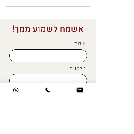
אשמח לשמוע ממך!
שם
טלפון
מייל
כתבו לי כאן