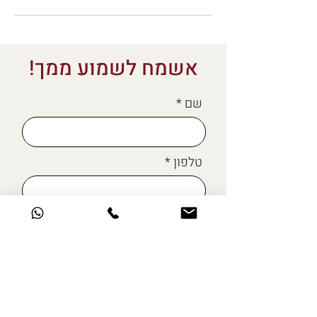
אשמח לשמוע ממך!
שם
טלפון
מייל
כתבו לי כאן