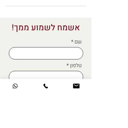
אשמח לשמוע ממך!
שם
טלפון
מייל
כתבו לי כאן