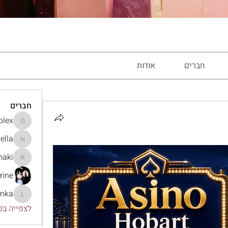
חברים
אודות
חברים
lex
gamblex
ella
Nella
haki
eliizhaki
rine
onka
lonka
לצפייה בכל