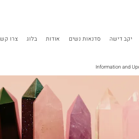
יקב דישה
סדנאות נשים
אודות
בלוג
צרו קש
Information and Up