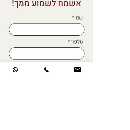
אשמח לשמוע ממך!
שם
טלפון
מייל
כתבו לי כאן