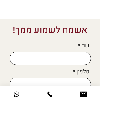
אשמח לשמוע ממך!
שם
טלפון
מייל
כתבו לי כאן